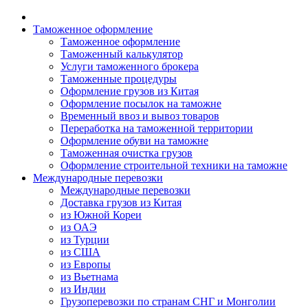
Таможенное оформление
Таможенное оформление
Таможенный калькулятор
Услуги таможенного брокера
Таможенные процедуры
Оформление грузов из Китая
Оформление посылок на таможне
Временный ввоз и вывоз товаров
Переработка на таможенной территории
Оформление обуви на таможне
Таможенная очистка грузов
Оформление строительной техники на таможне
Международные перевозки
Международные перевозки
Доставка грузов из Китая
из Южной Кореи
из ОАЭ
из Турции
из США
из Европы
из Вьетнама
из Индии
Грузоперевозки по странам СНГ и Монголии