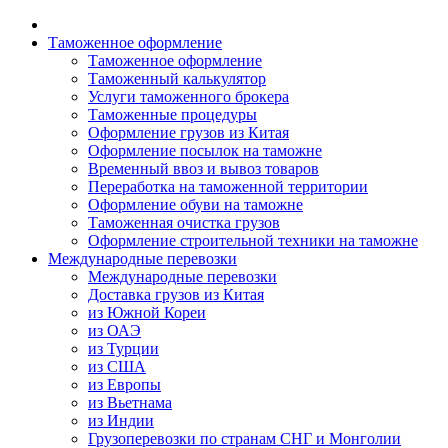
Таможенное оформление
Таможенное оформление
Таможенный калькулятор
Услуги таможенного брокера
Таможенные процедуры
Оформление грузов из Китая
Оформление посылок на таможне
Временный ввоз и вывоз товаров
Переработка на таможенной территории
Оформление обуви на таможне
Таможенная очистка грузов
Оформление строительной техники на таможне
Международные перевозки
Международные перевозки
Доставка грузов из Китая
из Южной Кореи
из ОАЭ
из Турции
из США
из Европы
из Вьетнама
из Индии
Грузоперевозки по странам СНГ и Монголии