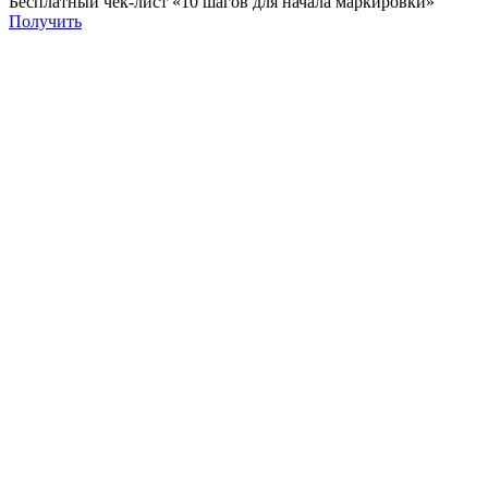
Бесплатный чек-лист «10 шагов для начала маркировки»
Получить