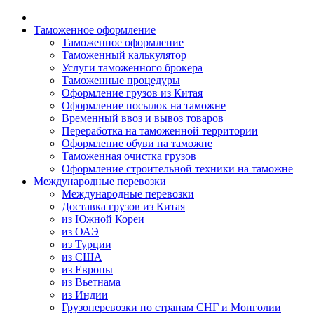
Таможенное оформление
Таможенное оформление
Таможенный калькулятор
Услуги таможенного брокера
Таможенные процедуры
Оформление грузов из Китая
Оформление посылок на таможне
Временный ввоз и вывоз товаров
Переработка на таможенной территории
Оформление обуви на таможне
Таможенная очистка грузов
Оформление строительной техники на таможне
Международные перевозки
Международные перевозки
Доставка грузов из Китая
из Южной Кореи
из ОАЭ
из Турции
из США
из Европы
из Вьетнама
из Индии
Грузоперевозки по странам СНГ и Монголии