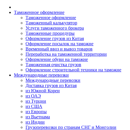
Таможенное оформление
Таможенное оформление
Таможенный калькулятор
Услуги таможенного брокера
Таможенные процедуры
Оформление грузов из Китая
Оформление посылок на таможне
Временный ввоз и вывоз товаров
Переработка на таможенной территории
Оформление обуви на таможне
Таможенная очистка грузов
Оформление строительной техники на таможне
Международные перевозки
Международные перевозки
Доставка грузов из Китая
из Южной Кореи
из ОАЭ
из Турции
из США
из Европы
из Вьетнама
из Индии
Грузоперевозки по странам СНГ и Монголии