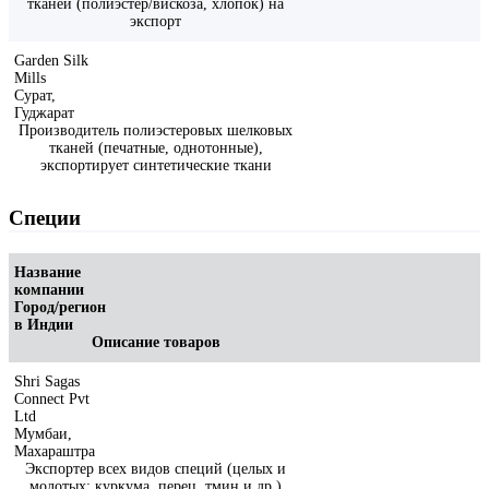
тканей (полиэстер/вискоза, хлопок) на
экспорт
Garden Silk
Mills
Сурат,
Гуджарат
Производитель полиэстеровых шелковых
тканей (печатные, однотонные),
экспортирует синтетические ткани
Специи
Название
компании
Город/регион
в Индии
Описание товаров
Shri Sagas
Connect Pvt
Ltd
Мумбаи,
Махараштра
Экспортер всех видов специй (целых и
молотых: куркума, перец, тмин и др.)