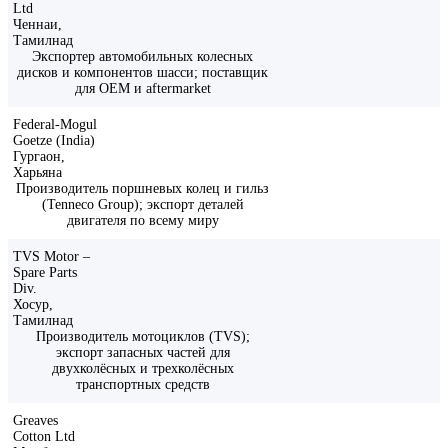
Ltd
Ченнаи,
Тамилнад
Экспортер автомобильных колесных
дисков и компонентов шасси; поставщик
для OEM и aftermarket
Federal-Mogul
Goetze (India)
Гургаон,
Харьяна
Производитель поршневых колец и гильз
(Tenneco Group); экспорт деталей
двигателя по всему миру
TVS Motor –
Spare Parts
Div.
Хосур,
Тамилнад
Производитель мотоциклов (TVS);
экспорт запасных частей для
двухколёсных и трехколёсных
транспортных средств
Greaves
Cotton Ltd