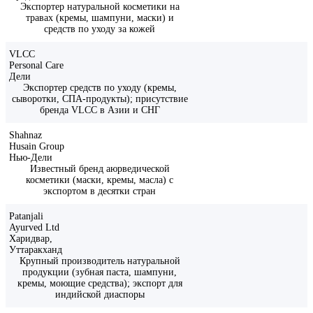
Экспортер натуральной косметики на
травах (кремы, шампуни, маски) и
средств по уходу за кожей
VLCC
Personal Care
Дели
Экспортер средств по уходу (кремы,
сыворотки, СПА-продукты); присутствие
бренда VLCC в Азии и СНГ
Shahnaz
Husain Group
Нью-Дели
Известный бренд аюрведической
косметики (маски, кремы, масла) с
экспортом в десятки стран
Patanjali
Ayurved Ltd
Харидвар,
Уттаракханд
Крупный производитель натуральной
продукции (зубная паста, шампуни,
кремы, моющие средства); экспорт для
индийской диаспоры