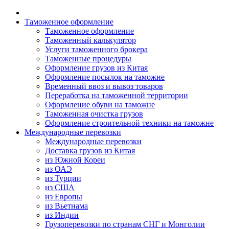
Таможенное оформление
Таможенное оформление
Таможенный калькулятор
Услуги таможенного брокера
Таможенные процедуры
Оформление грузов из Китая
Оформление посылок на таможне
Временный ввоз и вывоз товаров
Переработка на таможенной территории
Оформление обуви на таможне
Таможенная очистка грузов
Оформление строительной техники на таможне
Международные перевозки
Международные перевозки
Доставка грузов из Китая
из Южной Кореи
из ОАЭ
из Турции
из США
из Европы
из Вьетнама
из Индии
Грузоперевозки по странам СНГ и Монголии