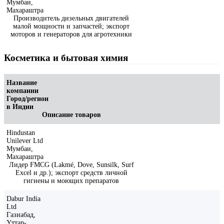
Мумбаи,
Махараштра
Производитель дизельных двигателей
малой мощности и запчастей; экспорт
моторов и генераторов для агротехники
Косметика и бытовая химия
Название
компании
Город/регион
в Индии
Описание товаров
Hindustan
Unilever Ltd
Мумбаи,
Махараштра
Лидер FMCG (Lakmé, Dove, Sunsilk, Surf
Excel и др.); экспорт средств личной
гигиены и моющих препаратов
Dabur India
Ltd
Газиабад,
Уттар-