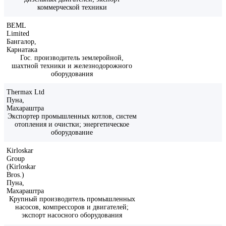
коммерческой техники
BEML
Limited
Бангалор,
Карнатака
Гос. производитель землеройной,
шахтной техники и железнодорожного
оборудования
Thermax Ltd
Пуна,
Махараштра
Экспортер промышленных котлов, систем
отопления и очистки; энергетическое
оборудование
Kirloskar
Group
(Kirloskar
Bros.)
Пуна,
Махараштра
Крупный производитель промышленных
насосов, компрессоров и двигателей;
экспорт насосного оборудования