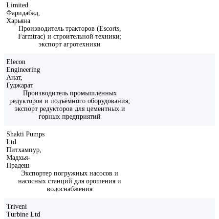
Limited
Фаридабад,
Харьяна
Производитель тракторов (Escorts,
Farmtrac) и строительной техники;
экспорт агротехники
Elecon
Engineering
Анат,
Гуджарат
Производитель промышленных
редукторов и подъёмного оборудования;
экспорт редукторов для цементных и
горных предприятий
Shakti Pumps
Ltd
Питхампур,
Мадхья-
Прадеш
Экспортер погружных насосов и
насосных станций для орошения и
водоснабжения
Triveni
Turbine Ltd