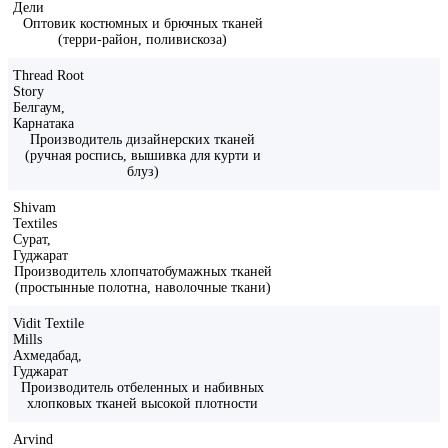
Дели
Оптовик костюмных и брючных тканей
(терри-район, поливискоза)
Thread Root
Story
Белгаум,
Карнатака
Производитель дизайнерских тканей
(ручная роспись, вышивка для курти и
блуз)
Shivam
Textiles
Сурат,
Гуджарат
Производитель хлопчатобумажных тканей
(простынные полотна, наволочные ткани)
Vidit Textile
Mills
Ахмедабад,
Гуджарат
Производитель отбеленных и набивных
хлопковых тканей высокой плотности
Arvind