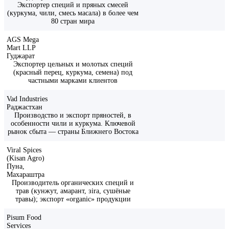
Экспортер специй и пряных смесей
(куркума, чили, смесь масала) в более чем
80 стран мира
AGS Mega
Mart LLP
Гуджарат
Экспортер цельных и молотых специй
(красный перец, куркума, семена) под
частными марками клиентов
Vad Industries
Раджастхан
Производство и экспорт пряностей, в
особенности чили и куркума. Ключевой
рынок сбыта — страны Ближнего Востока
Viral Spices
(Kisan Agro)
Пуна,
Махараштра
Производитель органических специй и
трав (кунжут, амарант, зira, сушёные
травы); экспорт «organic» продукции
Pisum Food
Services