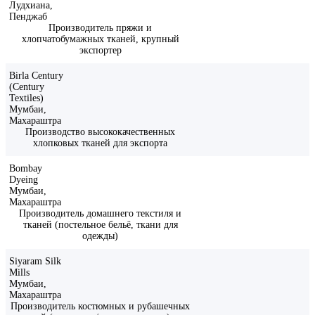
Лудхиана,
Пенджаб
Производитель пряжи и
хлопчатобумажных тканей, крупный
экспортер
Birla Century
(Century
Textiles)
Мумбаи,
Махараштра
Производство высококачественных
хлопковых тканей для экспорта
Bombay
Dyeing
Мумбаи,
Махараштра
Производитель домашнего текстиля и
тканей (постельное бельё, ткани для
одежды)
Siyaram Silk
Mills
Мумбаи,
Махараштра
Производитель костюмных и рубашечных