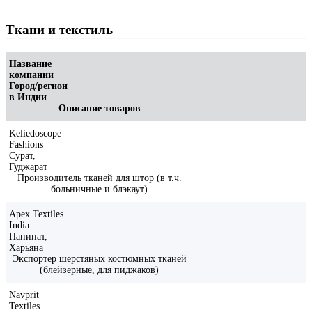
Ткани и текстиль
Название
компании
Город/регион
в Индии
Описание товаров
Keliedoscope
Fashions
Сурат,
Гуджарат
Производитель тканей для штор (в т.ч.
больничные и блэкаут)
Apex Textiles
India
Панипат,
Харьяна
Экспортер шерстяных костюмных тканей
(блейзерные, для пиджаков)
Navprit
Textiles