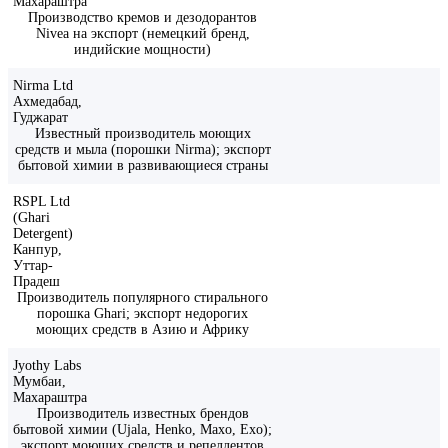
Махараштра
Производство кремов и дезодорантов
Nivea на экспорт (немецкий бренд,
индийские мощности)
Nirma Ltd
Ахмедабад,
Гуджарат
Известный производитель моющих
средств и мыла (порошки Nirma); экспорт
бытовой химии в развивающиеся страны
RSPL Ltd
(Ghari
Detergent)
Канпур,
Уттар-
Прадеш
Производитель популярного стирального
порошка Ghari; экспорт недорогих
моющих средств в Азию и Африку
Jyothy Labs
Мумбаи,
Махараштра
Производитель известных брендов
бытовой химии (Ujala, Henko, Maxo, Exo);
экспорт моющих средств и репеллентов