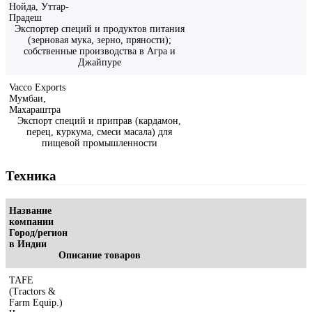
Нойда, Уттар-
Прадеш
Экспортер специй и продуктов питания
(зерновая мука, зерно, пряности);
собственные производства в Агра и
Джайпуре
Vacco Exports
Мумбаи,
Махараштра
Экспорт специй и приправ (кардамон,
перец, куркума, смеси масала) для
пищевой промышленности
Техника
Название
компании
Город/регион
в Индии
Описание товаров
TAFE
(Tractors &
Farm Equip.)