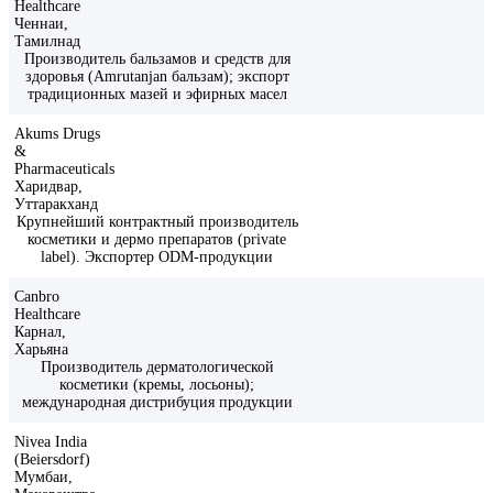
Healthcare
Ченнаи,
Тамилнад
Производитель бальзамов и средств для
здоровья (Amrutanjan бальзам); экспорт
традиционных мазей и эфирных масел
Akums Drugs
&
Pharmaceuticals
Харидвар,
Уттаракханд
Крупнейший контрактный производитель
косметики и дермо препаратов (private
label). Экспортер ODM-продукции
Canbro
Healthcare
Карнал,
Харьяна
Производитель дерматологической
косметики (кремы, лосьоны);
международная дистрибуция продукции
Nivea India
(Beiersdorf)
Мумбаи,