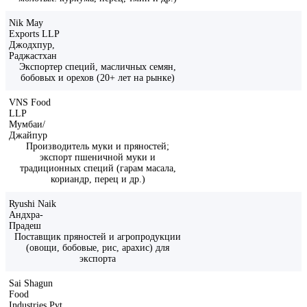
Nik May
Exports LLP
Джодхпур,
Раджастхан
Экспортер специй, масличных семян,
бобовых и орехов (20+ лет на рынке)
VNS Food
LLP
Мумбаи/
Джайпур
Производитель муки и пряностей;
экспорт пшеничной муки и
традиционных специй (гарам масала,
кориандр, перец и др.)
Ryushi Naik
Андхра-
Прадеш
Поставщик пряностей и агропродукции
(овощи, бобовые, рис, арахис) для
экспорта
Sai Shagun
Food
Industries Pvt