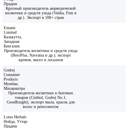
Прадеш
Крупный производитель аюрведической
косметики и средств ухода (Vatika, Fem и
др.). Экспорт в 100+ стран
Emami
Limited
Калькутта,
Западная
Бенгалия
Производитель косметики и средств ухода
(BoroPlus, Navratna и др.); экспорт
кремов, масел и лосьонов
Godrej
Consumer
Products
Мумбаи,
Махараштра
Производитель косметики и бытовых
товаров (Cinthol, Godrej No.1,
GoodKnight); экспорт мыла, красок для
волос и репеллентов
Lotus Herbals
Нойда, Уттар-
Прадеш