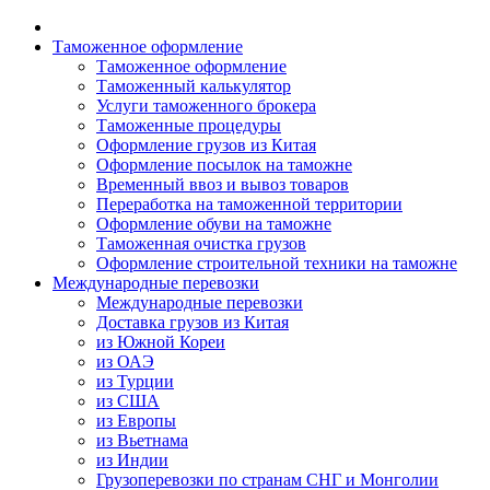
Таможенное оформление
Таможенное оформление
Таможенный калькулятор
Услуги таможенного брокера
Таможенные процедуры
Оформление грузов из Китая
Оформление посылок на таможне
Временный ввоз и вывоз товаров
Переработка на таможенной территории
Оформление обуви на таможне
Таможенная очистка грузов
Оформление строительной техники на таможне
Международные перевозки
Международные перевозки
Доставка грузов из Китая
из Южной Кореи
из ОАЭ
из Турции
из США
из Европы
из Вьетнама
из Индии
Грузоперевозки по странам СНГ и Монголии