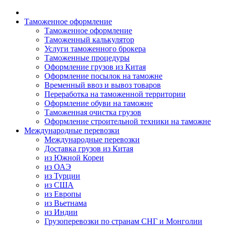
Таможенное оформление
Таможенное оформление
Таможенный калькулятор
Услуги таможенного брокера
Таможенные процедуры
Оформление грузов из Китая
Оформление посылок на таможне
Временный ввоз и вывоз товаров
Переработка на таможенной территории
Оформление обуви на таможне
Таможенная очистка грузов
Оформление строительной техники на таможне
Международные перевозки
Международные перевозки
Доставка грузов из Китая
из Южной Кореи
из ОАЭ
из Турции
из США
из Европы
из Вьетнама
из Индии
Грузоперевозки по странам СНГ и Монголии