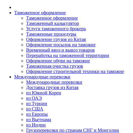
Таможенное оформление
Таможенное оформление
Таможенный калькулятор
Услуги таможенного брокера
Таможенные процедуры
Оформление грузов из Китая
Оформление посылок на таможне
Временный ввоз и вывоз товаров
Переработка на таможенной территории
Оформление обуви на таможне
Таможенная очистка грузов
Оформление строительной техники на таможне
Международные перевозки
Международные перевозки
Доставка грузов из Китая
из Южной Кореи
из ОАЭ
из Турции
из США
из Европы
из Вьетнама
из Индии
Грузоперевозки по странам СНГ и Монголии