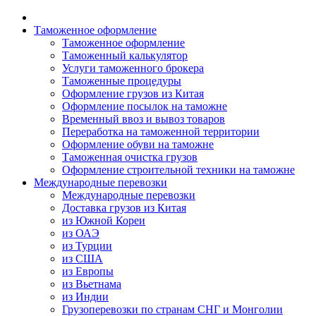
Таможенное оформление
Таможенное оформление
Таможенный калькулятор
Услуги таможенного брокера
Таможенные процедуры
Оформление грузов из Китая
Оформление посылок на таможне
Временный ввоз и вывоз товаров
Переработка на таможенной территории
Оформление обуви на таможне
Таможенная очистка грузов
Оформление строительной техники на таможне
Международные перевозки
Международные перевозки
Доставка грузов из Китая
из Южной Кореи
из ОАЭ
из Турции
из США
из Европы
из Вьетнама
из Индии
Грузоперевозки по странам СНГ и Монголии