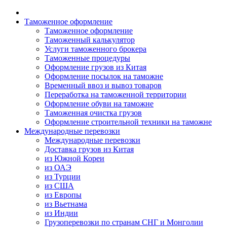
Таможенное оформление
Таможенное оформление
Таможенный калькулятор
Услуги таможенного брокера
Таможенные процедуры
Оформление грузов из Китая
Оформление посылок на таможне
Временный ввоз и вывоз товаров
Переработка на таможенной территории
Оформление обуви на таможне
Таможенная очистка грузов
Оформление строительной техники на таможне
Международные перевозки
Международные перевозки
Доставка грузов из Китая
из Южной Кореи
из ОАЭ
из Турции
из США
из Европы
из Вьетнама
из Индии
Грузоперевозки по странам СНГ и Монголии