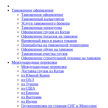
Таможенное оформление
Таможенное оформление
Таможенный калькулятор
Услуги таможенного брокера
Таможенные процедуры
Оформление грузов из Китая
Оформление посылок на таможне
Временный ввоз и вывоз товаров
Переработка на таможенной территории
Оформление обуви на таможне
Таможенная очистка грузов
Оформление строительной техники на таможне
Международные перевозки
Международные перевозки
Доставка грузов из Китая
из Южной Кореи
из ОАЭ
из Турции
из США
из Европы
из Вьетнама
из Индии
Грузоперевозки по странам СНГ и Монголии